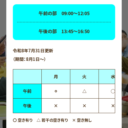
午前の部 09:00～12:05
午後の部 13:45～16:50
令和8年7月31日更新
（期間：8月1日～）
月
火
水
午前
⚪︎
△
◯
午後
×
×
×
〇 空き有り △ 若干の空き有り × 空き無し